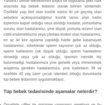
Yardımcı üreme tekniklerinin başka bir uygulama şekli halk
arasında tüp bebek tedavisi olarak bilinen yöntemdir.
Özellikle yaşı ileri olan kısırlık süresi iki yılı geçmiş olan
sebebini açıklayamadığımız kısırlık tanısı olan kadın
tüplerinin kapalı olduğu veya alındığı hastalar, yumurtlama
sorunu olan hastalarımız, yine düşük yumurta rezervi olan
ciddi endometriozisi veya çikolata kistleri olan hastalarımız,
en az iki kez aşılama yapıldığı halde gebe kalamayan
hastalarımız, erkeklerde sperm sayısının çok az olduğu,
sperm kalitesinin çok düşük olduğu, sperm hareketinin
olmadığı veya çok az olduğu, spermin menide hiç
bulunmadigi hastalarımıza yine genetik veya immünolojik
araştırma gereken hastalarımıza, yine kadınların 38 ve
özellikle 40 yaş üzeri çocuk istemleri olduğu durumlarda
tüp bebek tedavisini uygulamaktayız.
Tüp bebek tedavisinde aşamalar nelerdir?
Öncelikle çiftler ile görüşme yapmamız gerekiyor ve bu