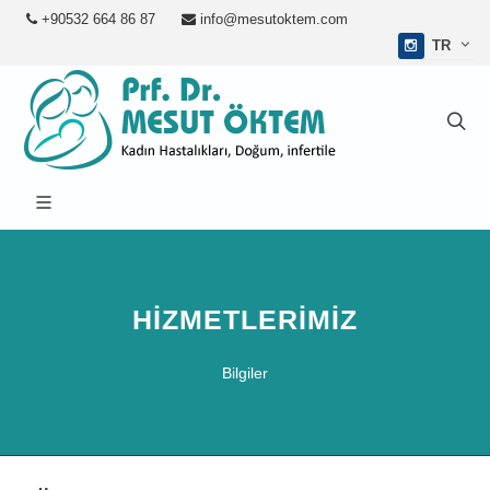
+90532 664 86 87
info@mesutoktem.com
TR
HIZMETLERIMIZ
Bilgiler