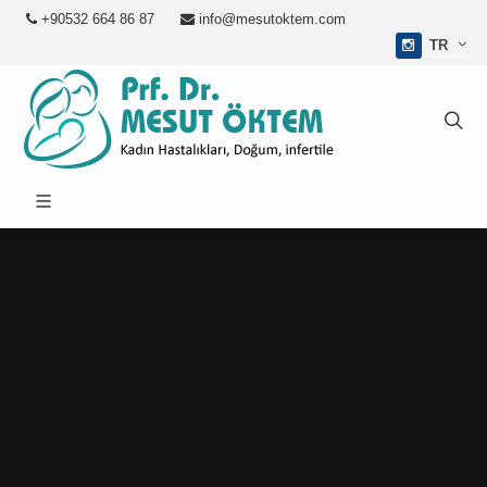
+90532 664 86 87
info@mesutoktem.com
TR