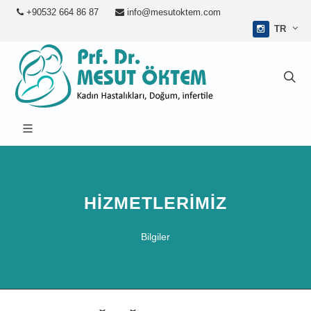
+90532 664 86 87
info@mesutoktem.com
TR
HIZMETLERIMIZ
Bilgiler